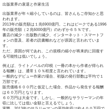
出版業界の衰退と作家生活
出版業界が年々縮小しているのは、皆さんもご存知かと思
われます。
2013年の販売額は１兆6900億円。これはピークである1996
年の販売額（２兆6000億円）のわずか６５％です。
書店の減少・出版数の減少、インターネット・スマートフ
ォンの普及、若者の読書離れなどが原因と言われていま
す。
ただ、原因が何であれ、この規模の縮小が将来的に回復す
る可能性は低いでしょう。
例えば、ライトノベルの印税（一冊の本から作者が得られ
る報酬）は、通常１０％程度と言われています。
一般的なデビュー作家の場合、初版の発行部数は平均で１
万部です。
販売価格６００円と仮定した場合、作品から発生する報酬
は６０万円となります。
６０万円は大金です。しかし、一般的なサラリーマンの年
収に比しては低い金額と言えるでしょう。
実際、2013年のサラリーマンの平均年収は約４００万円で