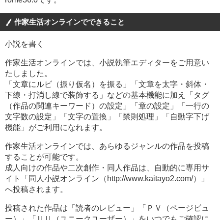
作家生活オンラインでできること
小説を書く
作家生活オンラインでは、小説執筆エディターをご用意い
たしました。
「文章にルビ（振り仮名）を振る」「文章を太字・斜体・
下線・打消し線で装飾する」などの基本機能に加え「タグ
（作品の関連キーワード）の設定」「章の設定」「一行の
文字数の設定」「文字の置換」「禁則処理」「自動字下げ
機能」がご利用になれます。
作家生活オンラインでは、あらゆるジャンルの作品を投稿
することが可能です。
成人向けの作品や二次創作・同人作品は、自動的に専用サ
イト「同人小説オンライン（http://www.kaitayo2.com/）」
へ投稿されます。
投稿された作品は「読者のレビュー」「ＰＶ（ページビュ
ー）」「ＵＵ（ユニークユーザー）」をいつでもご確認に