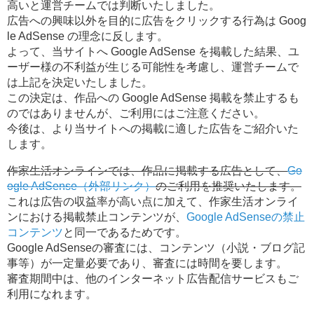
高いと運営チームでは判断いたしました。
広告への興味以外を目的に広告をクリックする行為は Goog
le AdSense の理念に反します。
よって、当サイトへ Google AdSense を掲載した結果、ユ
ーザー様の不利益が生じる可能性を考慮し、運営チームで
は上記を決定いたしました。
この決定は、作品への Google AdSense 掲載を禁止するも
のではありませんが、ご利用にはご注意ください。
今後は、より当サイトへの掲載に適した広告をご紹介いた
します。
作家生活オンラインでは、作品に掲載する広告として、
Go
ogle AdSense（外部リンク）
のご利用を推奨いたします。
これは広告の収益率が高い点に加えて、作家生活オンライ
ンにおける掲載禁止コンテンツが、
Google AdSenseの禁止
コンテンツ
と同一であるためです。
Google AdSenseの審査には、コンテンツ（小説・ブログ記
事等）が一定量必要であり、審査には時間を要します。
審査期間中は、他のインターネット広告配信サービスもご
利用になれます。