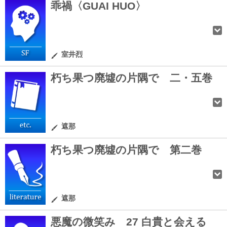
乖禍〈GUAI HUO〉
室井烈
朽ち果つ廃墟の片隅で 二・五巻
遮那
朽ち果つ廃墟の片隅で 第二巻
遮那
悪魔の微笑み 27 白貴と会える