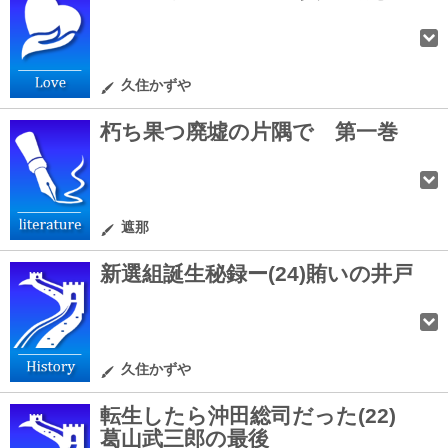
久住かずや
朽ち果つ廃墟の片隅で 第一巻
遮那
新選組誕生秘録ー(24)賄いの井戸
久住かずや
転生したら沖田総司だった(22)
葛山武三郎の最後