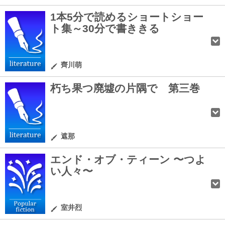
1本5分で読めるショートショー
ト集～30分で書ききる
齊川萌
朽ち果つ廃墟の片隅で 第三巻
遮那
エンド・オブ・ティーン 〜つよ
い人々〜
室井烈