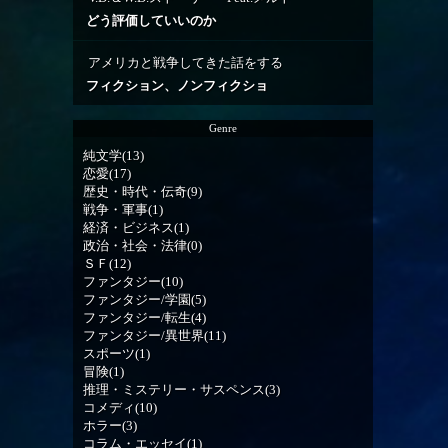
どう評価していいのか
アメリカと戦争してきた話をする
フィクション、ノンフィクショ
Genre
純文学(13)
恋愛(17)
歴史・時代・伝奇(9)
戦争・軍事(1)
経済・ビジネス(1)
政治・社会・法律(0)
ＳＦ(12)
ファンタジー(10)
ファンタジー/学園(5)
ファンタジー/転生(4)
ファンタジー/異世界(11)
スポーツ(1)
冒険(1)
推理・ミステリー・サスペンス(3)
コメディ(10)
ホラー(3)
コラム・エッセイ(1)