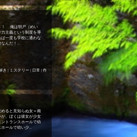
さ！ 俺は明戸（めい
学力主義という制度を導
れば一度も学校に通わな
んだ！...
解き
|
ミステリー
|
日常
|
作
覚めると見知らぬ女＝南
いが、ぼくは彼女が少女
エントランスホールで幼
ールで幼い少...