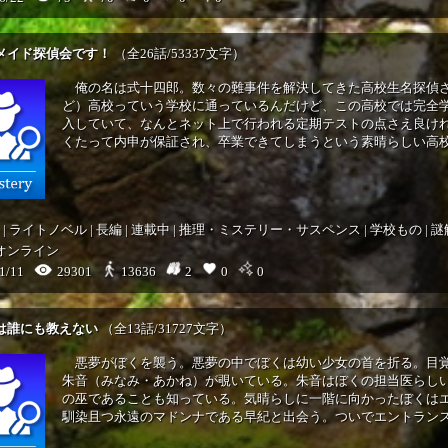
メイド探偵会です！
（全26話/53337文字）
俺の名は式十四郎。数々の難事件を解決してきた高校生名探偵
ど）高校っていう学校に通っているんだけど、この高校では完全
入していて、なんとネット上で行われる定期テストの点さえ良け
くたって内申が保証され、卒業できてしまうという素晴らしい高校な
|
ライトノベル
|
長編
|
連載中
|
推理・ミステリー・サスペンス
|
学校もの
|
謎
オンライン
1/11
29301
2
0
0
13636
は誰にも教えない
（全13話/31727文字）
悪夢がぼくを襲う。悪夢の中でぼくは幼い少女の首を折る。目
朱音（みなみ・あかね）が覗いている。朱音はぼくの担当医らし
の巫であることも知っている。気晴らしに一階に向かったぼくは
馴染且つ永遠のマドンナである早紀と出会う。ついでエントランスホ