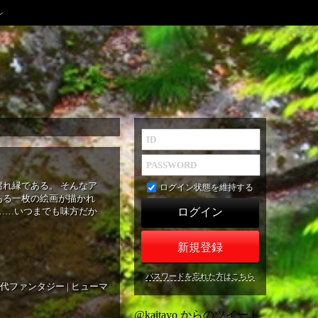
ン
れ縁である。 そんなア
ログイン状態を維持する
ある一枚の絵画が描かれ
……いつまでも味方だか
新規登録
パスワードを忘れた方はこちら
代ファンタジー
|
ヒューマ
@kaitayo からのツイート