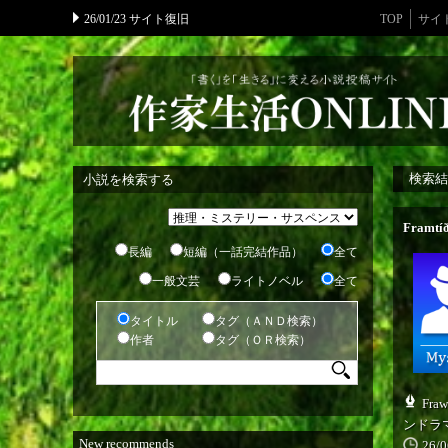
26/01/23 サイト復旧
TOP
サイ
検索結
小説を検索する
Framtíð
長編
短編（一話完結作品）
全て
一般文芸
ライトノベル
全て
タイトル
タグ（ＡＮＤ検索）
作者
タグ（ＯＲ検索）
Frаw
ンドラ
New recommends
26/0