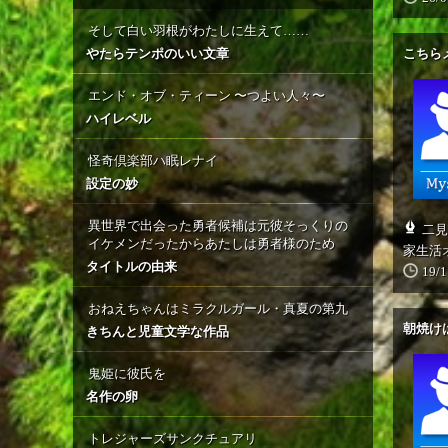
そして白い羽根がわたしに生えて……
やたらテンポのいい文章
こちら
エンド・オブ・ティーン 〜つよい人々〜
ハイレベル
怪奇倶楽部ハ眠レナイ
設定の妙
異世界で出会った勇者候補は元彼そっくりの
二見
イケメンだったからあたしは勇者様のため
家生活
タイトルの由来
19/1
おねえちゃんはミラクルガール・真夏の第九
朝焼け
きちんと児童文学な作品
鬼姫に彼氏を
名作の卵
トレジャーズサンクチュアリ