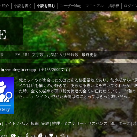
ト紹介
小説を書く
小説を読む
ユーザーblog
マニュアル
掲示板
ログイ
果
PV
UU
文字数
お気に入り登録数
最終更新
in sem dregin er upp
（全1話/2609文字）
俺とソイツが出会ったのはとある秘密基地であり、幼少期からの腐
イツは絵を描くのが好きで、あらゆる思い出を描いてくれたが、
た時、全ての歯車が回り始め俺達の全てを狂わせていく。 「俺は
ら……」 ソイツが見せた表情は俺にとってはきっと救いだっ...
r
|
ライトノベル
|
短編
|
完結
|
推理・ミステリー・サスペンス
|
BL
|
ダーク
|
現
マ
6/22
75
0
0
0
70