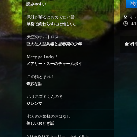
読みやすい
意味が解るとおめでたい話
り（
14/1
単発で終わらすには惜しい。
天空のオルトロス
巨大な人型兵器と思春期の少年
全
3
件
Merry-go-Lucky!!
メアリー・スーのチャームポイ
この指とまれ！
奇妙な話
ハリネズミくんの冬
ジレンマ
七人のお姫様のおはなし
美しいおとぎ話
V.D.＆W.D.ストーリー Feat.メルト