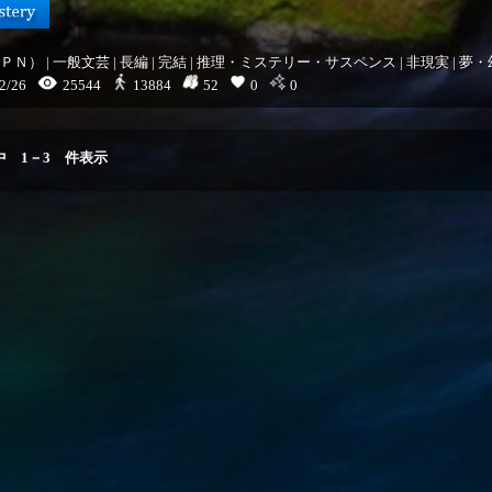
ＰＮ）
|
一般文芸
|
長編
|
完結
|
推理・ミステリー・サスペンス
|
非現実
|
夢・
2/26
25544
52
0
0
13884
中
1
－
3
件表示