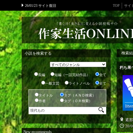
26/01/23 サイト復旧
TOP
サイ
検索結
小説を検索する
朽ち果
長編
短編（一話完結作品）
全て
一般文芸
ライトノベル
全て
タイトル
タグ（ＡＮＤ検索）
作者
タグ（ＯＲ検索）
遮那
20/0
New recommends