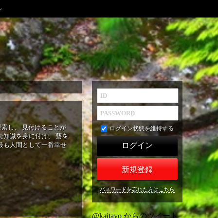
ン
索し、 見付けることが
ログイン状態を維持する
な知識を身に付け、 藝を
最も人間として一番幸せ
新規登録
パスワードを忘れた方はこちら
@kaitayo からのツイート