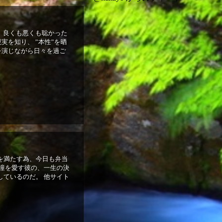
 良くも悪くも聡かった
実を知り、 ”本性”を晒
を演じながら日々を過ご
を満たす為、今日も弁当
る瞳を愛す彼の、一生の決
しているのだ。 他サイト