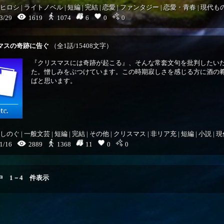
ヒロシ
|
ライトノベル
|
短編
|
完結
|
恋愛
|
ファンタジー
|
恋愛・青春
|
現代も
3/29
1619
6
0
0
1074
マスの奇跡に告ぐ
（全1話/15408文字）
『クリスマスには奇跡が起こる』、そんな常套文句を批判したい
た。憎しみをぶつけています。この時期寂しさを感じる方に酒の
ばと思います。
しのぐ
|
一般文芸
|
短編
|
完結
|
その他
|
クリスマス
|
非リア充
|
短編
|
小説
|
現
1/16
2889
11
0
0
1368
中
1
－
4
件表示