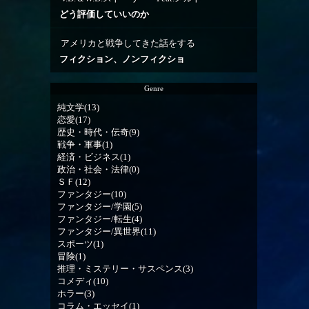
どう評価していいのか
アメリカと戦争してきた話をする
フィクション、ノンフィクショ
Genre
純文学(13)
恋愛(17)
歴史・時代・伝奇(9)
戦争・軍事(1)
経済・ビジネス(1)
政治・社会・法律(0)
ＳＦ(12)
ファンタジー(10)
ファンタジー/学園(5)
ファンタジー/転生(4)
ファンタジー/異世界(11)
スポーツ(1)
冒険(1)
推理・ミステリー・サスペンス(3)
コメディ(10)
ホラー(3)
コラム・エッセイ(1)