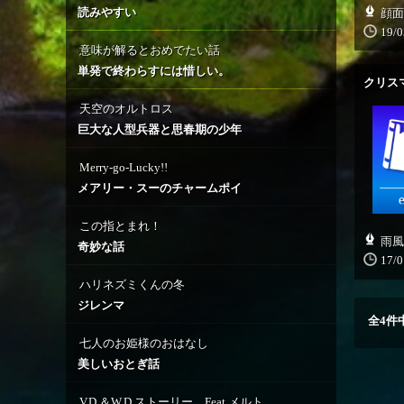
読みやすい
顔面
19/0
意味が解るとおめでたい話
単発で終わらすには惜しい。
クリス
天空のオルトロス
巨大な人型兵器と思春期の少年
Merry-go-Lucky!!
メアリー・スーのチャームポイ
この指とまれ！
雨風
奇妙な話
17/0
ハリネズミくんの冬
ジレンマ
全
4
件
七人のお姫様のおはなし
美しいおとぎ話
V.D.＆W.D.ストーリー Feat.メルト