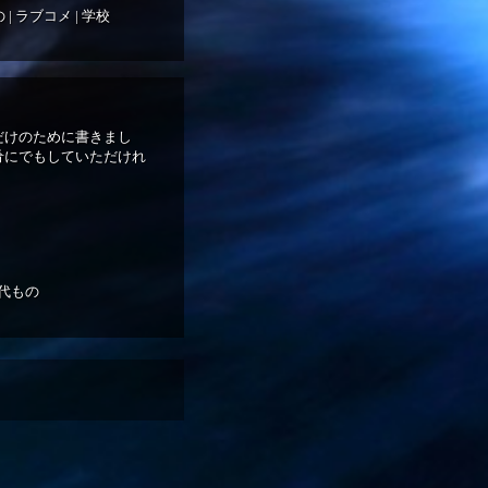
の
|
ラブコメ
|
学校
だけのために書きまし
肴にでもしていただけれ
代もの