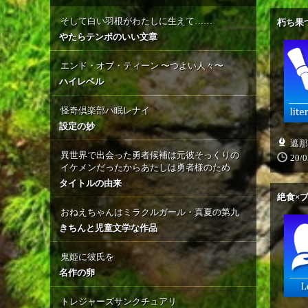
そして白い羽根がわたしに生えて……
朽ち果
やたらテンポのいい文章
エンド・オブ・ティーン 〜つよい人々〜
ハイレベル
怪奇倶楽部ハ眠レナイ
設定の妙
遮那
異世界で出会った勇者候補は元彼そっくりの
20/0
イケメンだったからあたしは勇者様のため
タイトルの由来
絶食×
おねえちゃんはミラクルガール・真夏の第九
きちんと児童文学な作品
鬼姫に彼氏を
名作の卵
トレジャーズサンクチュアリ