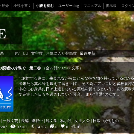
ト紹介
小説を書く
小説を読む
ユーザーblog
マニュアル
掲示板
ログイ
果
PV
UU
文字数
お気に入り登録数
最終更新
つ廃墟の片隅で 第二巻
（全27話/732568文字）
”自律”する為に、生まれながらにどんな持ち物を持っているのか探
出来たら其れ等を鍛えて磨き上げ、 その為にアレコレと多種多様
中心に心身共に日々上達している実感を覚えるという、 ある意味
で充実した日々を過ごしていた琴音。 また“普通”の女学...
|
一般文芸
|
長編
|
連載中
|
純文学
|
私小説
|
女主人公
|
日常
|
現代もの
6/07
32103
0
0
0
14507