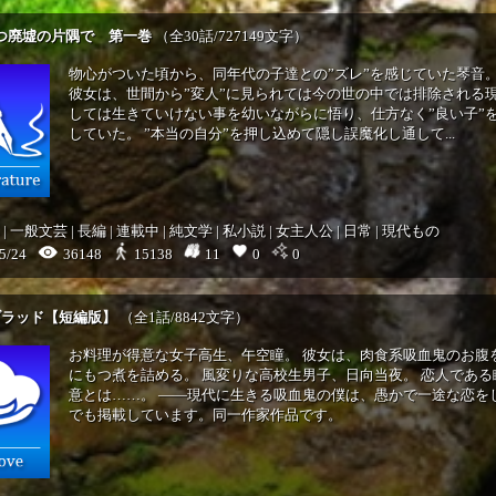
つ廃墟の片隅で 第一巻
（全30話/727149文字）
物心がついた頃から、同年代の子達との”ズレ”を感じていた琴音。
彼女は、世間から”変人”に見られては今の世の中では排除される現
しては生きていけない事を幼いながらに悟り、仕方なく”良い子”
していた。 ”本当の自分”を押し込めて隠し誤魔化し通して...
|
一般文芸
|
長編
|
連載中
|
純文学
|
私小説
|
女主人公
|
日常
|
現代もの
5/24
36148
11
0
0
15138
ブラッド【短編版】
（全1話/8842文字）
お料理が得意な女子高生、午空瞳。 彼女は、肉食系吸血鬼のお腹
にもつ煮を詰める。 風変りな高校生男子、日向当夜。 恋人であ
意とは……。 ――現代に生きる吸血鬼の僕は、愚かで一途な恋を
でも掲載しています。同一作家作品です。