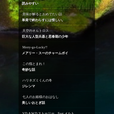
読みやすい
意味が解るとおめでたい話
単発で終わらすには惜しい。
天空のオルトロス
巨大な人型兵器と思春期の少年
Merry-go-Lucky!!
メアリー・スーのチャームポイ
この指とまれ！
奇妙な話
ハリネズミくんの冬
ジレンマ
七人のお姫様のおはなし
美しいおとぎ話
V.D.＆W.D.ストーリー Feat.メルト