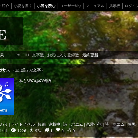
ト紹介
小説を書く
小説を読む
ユーザーblog
マニュアル
掲示板
ログイ
果
PV
UU
文字数
お気に入り登録数
最終更新
ガサス
（全1話/232文字）
私と彼の恋の物語
わり
|
ライトノベル
|
短編
|
連載中
|
詩・ポエム
|
恋愛小説
|
詩 ポエム
|
お尻
1/11
1226
1
0
0
924