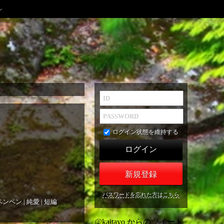
ン
ログイン状態を維持する
新規登録
パスワードを忘れた方はこちら
ペンペン
|
純愛
|
短編
@kaitayo からのツイート