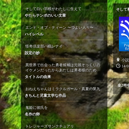
そして白い羽根がわたしに生えて……
そして
やたらテンポのいい文章
エンド・オブ・ティーン 〜つよい人々〜
ハイレベル
怪奇倶楽部ハ眠レナイ
設定の妙
小説
異世界で出会った勇者候補は元彼そっくりの
14/0
イケメンだったからあたしは勇者様のため
タイトルの由来
全
2
件
おねえちゃんはミラクルガール・真夏の第九
きちんと児童文学な作品
鬼姫に彼氏を
名作の卵
トレジャーズサンクチュアリ