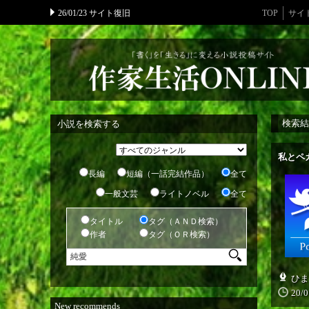
26/01/23 サイト復旧
TOP
サイ
検索結
小説を検索する
私とペ
長編
短編（一話完結作品）
全て
一般文芸
ライトノベル
全て
タイトル
タグ（ＡＮＤ検索）
作者
タグ（ＯＲ検索）
ひま
20/0
New recommends