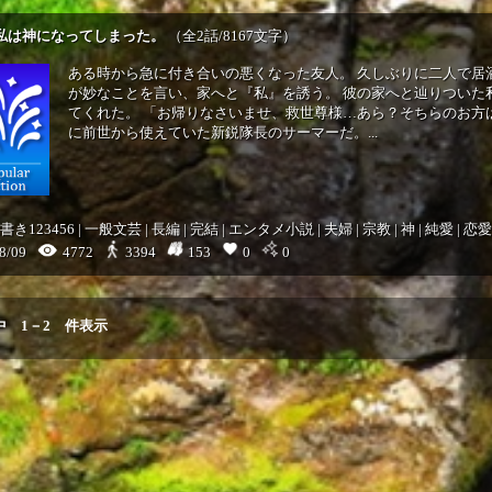
私は神になってしまった。
（全2話/8167文字）
ある時から急に付き合いの悪くなった友人。 久しぶりに二人で居
が妙なことを言い、家へと『私』を誘う。 彼の家へと辿りついた
てくれた。 「お帰りなさいませ、救世尊様…あら？そちらのお方
に前世から使えていた新鋭隊長のサーマーだ。...
書き123456
|
一般文芸
|
長編
|
完結
|
エンタメ小説
|
夫婦
|
宗教
|
神
|
純愛
|
恋愛
8/09
4772
153
0
0
3394
中
1
－
2
件表示