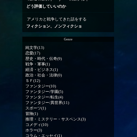
どう評価していいのか
アメリカと戦争してきた話をする
フィクション、ノンフィクショ
Genre
純文学(13)
恋愛(17)
歴史・時代・伝奇(9)
戦争・軍事(1)
経済・ビジネス(1)
政治・社会・法律(0)
ＳＦ(12)
ファンタジー(10)
ファンタジー/学園(5)
ファンタジー/転生(4)
ファンタジー/異世界(11)
スポーツ(1)
冒険(1)
推理・ミステリー・サスペンス(3)
コメディ(10)
ホラー(3)
コラム・エッセイ(1)